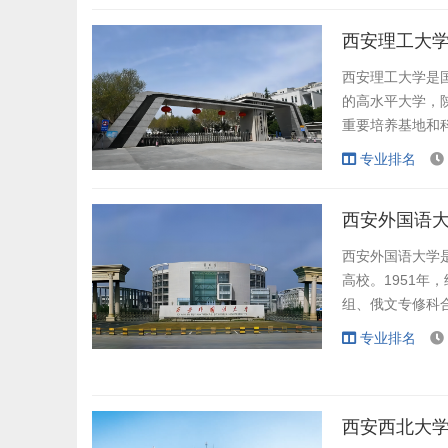
西安理工大学
西安理工大学是
的高水平大学，
重要培养基地和
专业排名
学校的前身是北
立商业补习学校和
西安外国语大
械学院和陕西工
大学。19...
西安外国语大学
高校。1951
组、俄文专修科
俄文班并入西北
专业排名
1958年更名为
为硕士学位授权单
西安西北大学