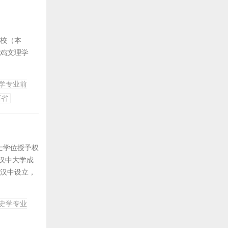
分校（本
宝鸡文理学
薪火相传、
学专业前
学工作水平评
西省
士学位授予权
汉中大学成
在汉中设立，
合并组建陕西
为陕西理工大
史学专业