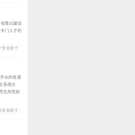
西省重点建设
级专门人才的
学专业前十
的北平市公
2年，北京机
为西安理工
种齐全的普通
文系俄文
西北局党校
语专业前十
1986年成