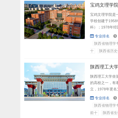
宝鸡文理学院
宝鸡文理学院是
学校创建于195
科）；1978年
院。
专业排名
在66年的奋斗
陕西省物理学
教泽流芳，学校
十
陕西省历史
估优秀学校”称号；
陕西理工大学
陕西理工大学坐
的高校之一，有
立，1978年更
1978年北大分
专业排名
理工学院，200
陕西省物理学
学。2019年学校
前十
陕西省生