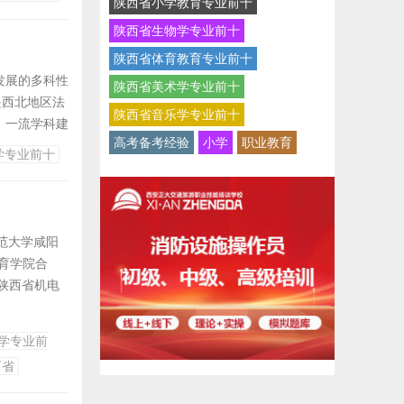
陕西省小学教育专业前十
社会对人才的
陕西省生物学专业前十
陕西省体育教育专业前十
发展的多科性
陕西省美术学专业前十
是西北地区法
陕西省音乐学专业前十
、一流学科建
高考备考经验
小学
职业教育
学专业前十
范大学咸阳
教育学院合
，陕西省机电
学专业前
0余亩，有实
西省
.