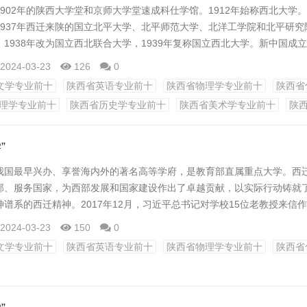
902年的陕西大学堂和京师大学堂速成科仕学馆。1912年始称西北大学。1
1937年西迁来陕的国立北平大学、北平师范大学、北洋工学院和北平研究
1938年改为国立西北联合大学，1939年复称国立西北大学。新中国成
950年复名西北大学。1958年改隶陕西省主管。1978年被确定为全国重
2024-03-23
126
0
设高校、国家“211工程”建设院校、教育部与陕西省共建高校。
文学专业前十
陕西省英语专业前十
陕西省物理学专业前十
陕西省
理学专业前十
陕西省历史学专业前十
陕西省美术学专业前十
陕
中，西北大学形成了“发...
”
我国最早兴办、享誉海内外的著名高等学府，是教育部直属重点大学。西
部、服务国家，为西部发展和国家建设作出了卓越贡献，以实际行动铸就
谱系的西迁精神。2017年12月，习近平总书记对学校15位老教授来信
新年贺词中，习近平总书记再次提到“西安交大西迁的老教授”。2020年4月
2024-03-23
150
0
并发表重要讲话，强调西迁精神的核心是爱国主义，精髓是听党指挥跟党
文学专业前十
陕西省英语专业前十
陕西省物理学专业前十
陕西省
同呼吸、共命运，勉励师生在新...