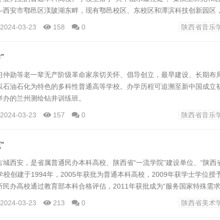
—西安市鄠邑区渼陂湖东畔，现有鄠邑校区、东校区和潭滨科技创新园区
越，拥有现代化的教学楼、图书馆、实验室、文体中心等，按照国家现行
2024-03-23
158
0
陕西省音乐
集电气化铁路线路和配套的电力轨道车、通信信号系统、牵引变电站及车站
及“轨道交通信号联锁实训基地”等专业教...
”
习仲勋等老一辈无产阶级革命家亲切关怀、倡导创立，最早建设、长期布
以石油石化为特色的多科性普通高等学校。办学历程可追溯至新中国成立
举办的兰州测绘钻井训练班。
2024-03-23
157
0
陕西省音乐
1年10月，经西北军政委员会财经委员会批准，由西北石油管理局成立西
央燃料工业部。1958年，学校升格本科并更名为西安石油学院。1969
”
，经国务院批准，西安石油学院恢复办学，隶属于石油工业部。1990年，学校
古城西安，是省属普通民办本科高校、陕西省“一流学院”建设单位、“陕西
学校创建于1994年，2005年获批为普通本科高校，2009年获学士学位授予
所民办高校通过教育部本科合格评估，2011年获批成为“服务国家特殊需
位授予单位开展培养硕士专业学位研究生试点单位，2017年通过教育部本
2024-03-23
213
0
陕西省美术
陕西省确立为“一流学院”建设单位，2021年10月经国务院学位委员会批准