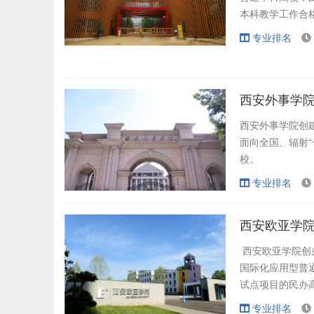
本科教学工作合
位，教育部一流专
专业排名
省教育系统文明校
第1位。
西安外事学院
学校持续打造自然.
西安外事学院创
面向全国、辐射
校。
专业排名
学校地处国家级
育、管理、经济
西安欧亚学院
业”。
西安欧亚学院创
学校与全球25
国际化应用型普
班，以本升硕、硕
试点项目的民办
校友会网“中国
专业排名