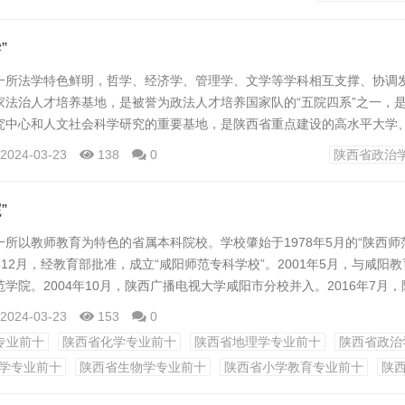
个性化特征，和当今市场经济最新鲜的变革，并且前瞻性地把握现代
”
培养独一无二的...
一所法学特色鲜明，哲学、经济学、管理学、文学等学科相互支撑、协调
家法治人才培养基地，是被誉为政法人才培养国家队的“五院四系”之一，
究中心和人文社会科学研究的重要基地，是陕西省重点建设的高水平大学
学高等教育“立格联盟”和西安高水平有特色高校“长安联盟”的成员单位。
2024-03-23
138
0
陕西省政治
”
所以教师教育为特色的省属本科院校。学校肇始于1978年5月的“陕西师
8年12月，经教育部批准，成立“咸阳师范专科学校”。2001年5月，与咸阳
学院。2004年10月，陕西广播电视大学咸阳市分校并入。2016年7月
校。
2024-03-23
153
0
专业前十
陕西省化学专业前十
陕西省地理学专业前十
陕西省政治
都、国家级历史文化名城——咸阳，有渭城和秦都两个校区，校园占地80
学专业前十
陕西省生物学专业前十
陕西省小学教育专业前十
陕
0亩，校舍建筑面积50余万平方米。学校面向全国28个省（市）、自治区招..