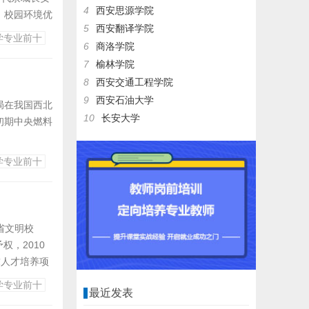
4
西安思源学院
，校园环境优
5
西安翻译学院
铁路运营标准
学专业前十
6
商洛学院
为一体的轨道
7
榆林学院
8
西安交通工程学院
9
西安石油大学
局在我国西北
10
长安大学
初期中央燃料
学专业前十
北石油工业专
年，学校改建
获批...
省文明校
权，2010
求人才培养项
科教学审核评
学专业前十
最近发表
，学校正式获