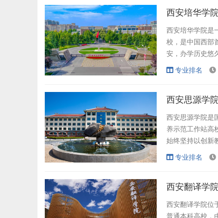
批为硕士学位授予
西安培华学院
西安培华学院是
校，是中国西部
安，办学历史悠
由陕西女子职业教
专业排名
西省人民政府批
成立了新中国首家
西安思源学院
西安思源学院是
养示范工作站高
始终坚持以创新
理平台建设为主
专业排名
特色日益凸显，
学科，本科、专科
西安翻译学院
西安翻译学院位
普通本科高校，由