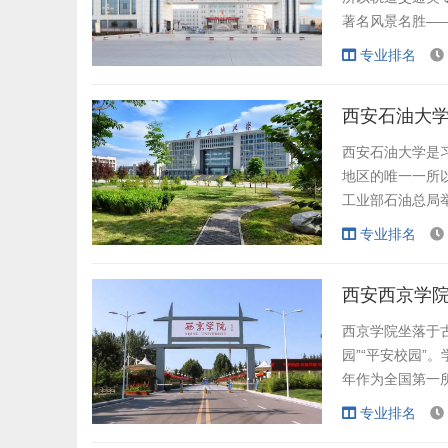
著名风景名胜—
雅，办学条件优
专业排名
建成了425米
交通综合实践基地
西安石油大学
西安石油大学是
地区的唯一一所
工业部石油总局
专业排名
学校创建于195
科学校，隶属于中
西安西京学院
工厂。1980年
西京学院坐落于
园”“平安校园”。
年作为全国第一
目”——学士学
专业排名
估，2018年被