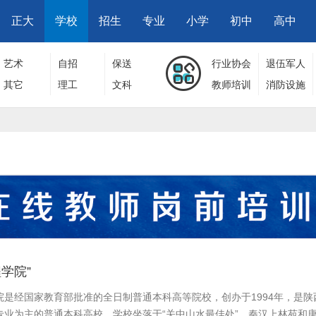
正大
学校
招生
专业
小学
初中
高中
艺术
自招
保送
行业协会
退伍军人
其它
理工
文科
教师培训
消防设施
学院”
院是经国家教育部批准的全日制普通本科高等院校，创办于1994年，是陕
专业为主的普通本科高校。学校坐落于“关中山水最佳处”、秦汉上林苑和