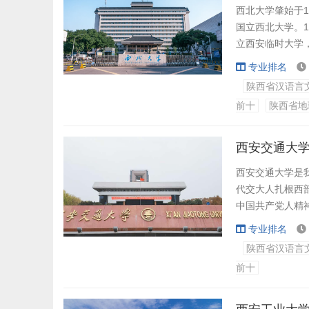
西北大学肇始于1
国立西北大学。
立西安临时大学，
直属综合大学。1
专业排名
国家“双一流”建
陕西省汉语言
前十
陕西省地
在长期的发展历程
西安交通大学
西安交通大学是
代交大人扎根西
中国共产党人精神
示。在2018年
专业排名
总书记来校考察
陕西省汉语言
家、与民族和人民
前十