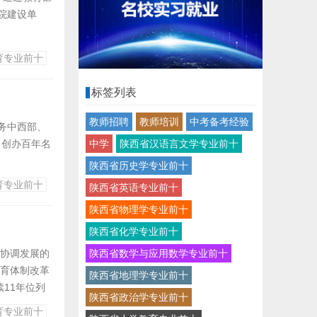
院建设单
校园”“陕西
陕西民办高校
育专业前十
标签列表
教师招聘
教师培训
中考备考经验
务中西部、
中学
陕西省汉语言文学专业前十
，创办百年名
陕西省历史学专业前十
育专业前十
陕西省英语专业前十
、艺术、教
陕西省物理学专业前十
级“一流专
陕西省化学专业前十
陕西省数学与应用数学专业前十
等协调发展的
设中外国际
教育体制改革
陕西省地理学专业前十
11年位列
陕西省政治学专业前十
的财经类民办
育专业前十