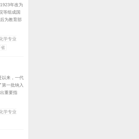
923年改为
院等组成国
立后为教育部
点大学。现为
化学专业
西省
迁以来，一代
了第一批纳入
作出重要指
22日，习近平
走，与党和国
化学专业