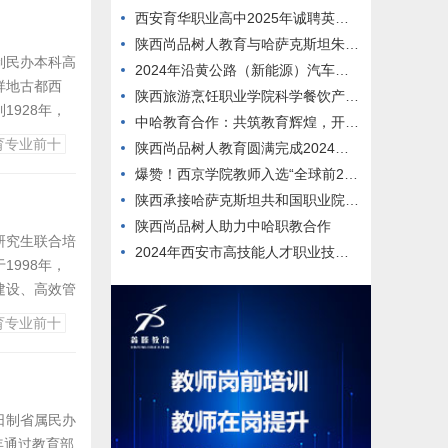
西安育华职业高中2025年诚聘英才公告
陕西尚品树人教育与哈萨克斯坦朱巴诺夫大学达成战略合作
制民办本科高
2024年沿黄公路（新能源）汽车拉力赛闭幕仪式暨首届汽车运动文体旅产业发展大会在西安汽车职业大学临潼校区举行
祥地古都西
陕西旅游烹饪职业学院科学餐饮产品对接企业发布会盛大启幕
928年，
中哈教育合作：共筑教育辉煌，开启发展新程-陕西尚品树人助添光彩
984年经陕
育专业前十
陕西尚品树人教育圆满完成2024年哈萨克斯坦ERG联盟学校师生团队来华培训
”的基础上，
爆赞！西京学院教师入选“全球前2%顶尖科学家”再创行业之最！
陕西承接哈萨克斯坦共和国职业院校教师培训
陕西尚品树人助力中哈职教合作
研究生联合培
2024年西安市高技能人才职业技能竞赛两项热门工种决赛在西安高新技师学院顺利举行
998年，
建设、高效管
高，职业教育
育专业前十
医等多个专业
日制省属民办
年通过教育部