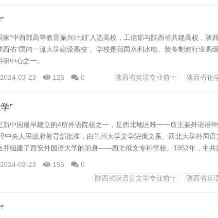
”
国家“中西部高等教育振兴计划”入选高校，工信部与陕西省共建高校，陕
陕西省“国内一流大学建设高校”。学校是我国水利水电、装备制造行业高
科研中心之一。
2024-03-23
126
0
陕西省英语专业前十
陕西省化
京机械学院和陕西工业大学。两校的办学历史分别可以追溯至1919年创办
1937年成立的国立西安临时大学（后更名为国立西北联合大学）。197
学”
业大学合并组建陕西机械学院，隶属第一机械工业部。1994年，学校更名
是新中国最早建立的4所外语院校之一，是西北地区唯一一所主要外语语
年，经中央人民政府教育部批准，由兰州大学文学院俄文系、西北大学外国语
合并组建了西安外国语大学的前身——西北俄文专科学校。1952年，中共
俄文专科学校，开始为国家培养本科层次外语人才。
2024-03-23
155
0
陕西省汉语言文学专业前十
陕西省英
西安外国语学院，2006年更名为西安外国语大学。1979年开始招收研究生，
位，2013年成为博士学位授予单位，获得外国语言文学...
”