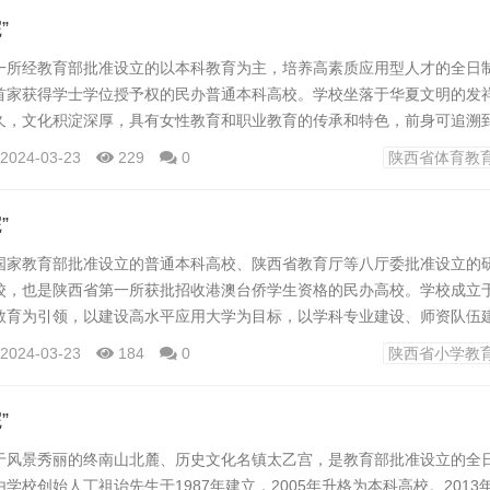
单位。建校...
”
一所经教育部批准设立的以本科教育为主，培养高素质应用型人才的全日
首家获得学士学位授予权的民办普通本科高校。学校坐落于华夏文明的发
久，文化积淀深厚，具有女性教育和职业教育的传承和特色，前身可追溯到1
育促进会筹办、陕西省教育厅批准设立的“西安第一女子平民职业学校”。1
2024-03-23
229
0
陕西省体育教
准，国家教委备案，由著名教育家姜维之先生在恢复原“培华女子职业学校
专门招收女性学生，开展女性教育的普通...
”
国家教育部批准设立的普通本科高校、陕西省教育厅等八厅委批准设立的
校，也是陕西省第一所获批招收港澳台侨学生资格的民办高校。学校成立于1
教育为引领，以建设高水平应用大学为目标，以学科专业建设、师资队伍
线，强化教学过程管理和学生学习过程管理，推动了本科教育质量不断提
2024-03-23
184
0
陕西省小学教
研究生教育布局初步形成，已成为一所集工、文、经、管、教、法、艺、
、继续教育及研究生等多种教育形式协调发展的...
”
于风景秀丽的终南山北麓、历史文化名镇太乙宫，是教育部批准设立的全
学校创始人丁祖诒先生于1987年建立，2005年升格为本科高校。2013