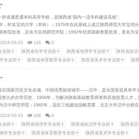
”
一所省属普通本科高等学校，是陕西省“国内一流学科建设高校”。
8年，时名宝鸡大学（本科）；1975年在此基础上成立陕西师范大学宝鸡
经国务院批准，定名为宝鸡师范学院；1992年经原国家教委批准，更名为
2024-03-23
126
0
历程中，一代又一代宝文理人筚路蓝缕、栉风沐雨、奋勇开拓，宝文理精神
专业前十
陕西省化学专业前十
陕西省地理学专业前十
陕西省政治
事业康庄发展、阔步向前。2008年学校荣获教育部“普通高等学校本科教
学专业前十
陕西省体育教育专业前十
陕西省美术学专业前十
陕
2013年学校获批为国...
”
落在国家历史文化名城、中国优秀旅游城市——汉中，是全国首批具有学
着悠久的办学历史。1958年，为解决陕南基础教育师资和其他急需人才，
名为汉中师范学院；1965年，适应三线建设战略需要，北京大学汉中分校
校撤离后，在原址建立陕西工学院；2001年，汉中师范学院与陕西工学院
2024-03-23
106
0
6年获批硕士学位授予单位。2016年，经教育部批准，陕西理工学院更名
专业前十
陕西省地理学专业前十
陕西省政治学专业前十
陕西省历
在陕西省内实现一批次本...
物学专业前十
陕西省体育教育专业前十
陕西省美术学专业前十