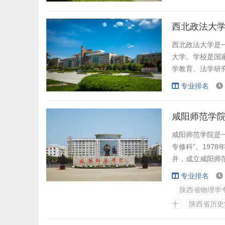
大学之一。
我们懂得学生的
西北政法大学
需求。我们致力于
西北政法大学是
大学。学校是国
学教育、法学研
设高校，是全国法
专业排名
...
咸阳师范学院
咸阳师范学院是一
专修科”。197
并，成立咸阳师范
工程学校划归学
专业排名
陕西省物理学
学校位于大秦故
十
陕西省历史
习实训基地265