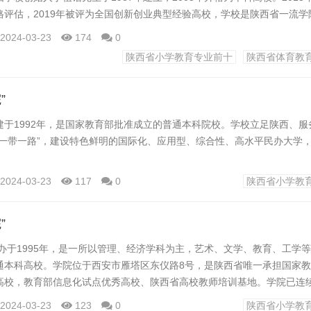
格评估，2019年被评为全国创新创业典型经验高校，学校是陕西省一流学
业、一流课程建设点院校，先后荣获“陕西省先进基层党组织”“陕西省平安
2024-03-23
174
0
园”等荣誉称号。“2022软科中国大学排名”位列全国民办高校第14位、
陕西省小学教育专业前十
陕西省体育教
”
..
建于1992年，是国家教育部批准成立的普通本科院校。学校立足陕西、服
“一带一路”，建设特色鲜明的国际化、应用型、综合性、高水平民办大学
2024-03-23
117
0
陕西省小学教
高新区——西安高新技术产业开发区，开设44个本科专业，形成了以文学
、工学、医学、农学等多学科协调发展的学科专业体系，10个专业入列省
”
办于1995年，是一所以管理、经济学科为主，艺术、文学、教育、工学
个国家和地区的200余所院校、机构建有学术交流及人才培养合作关系，开
通本科高校。学院位于西安市雁塔区东仪路8号，是陕西省唯一承担国家
博连读等方式...
高校，教育部信息化试点优秀高校、陕西省高校教师培训基地。学院已连续
财经类民办大学排行榜”第一名，是中国大陆地区办学水平和办学层次最高
2024-03-23
123
0
陕西省小学教