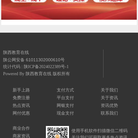
陕西教育在线
陕公网安备 61011302000610号
统计代码
|
陕ICP备2024022389号-1
Powered By
陕西教育在线 版权所有
新手上路
支付方式
关于我们
免费注册
平台支付
关于资讯
热点资讯
网银支付
资讯优势
网付优惠
现金支付
联系我们
商业合作
使用手机软件扫描微信二维码
商家资讯
关注我们可获取更多热点资讯