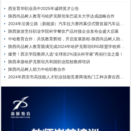
西安育华职业高中2025年诚聘英才公告
陕西尚品树人教育与哈萨克斯坦朱巴诺夫大学达成战略合作
2024年沿黄公路（新能源）汽车拉力赛闭幕仪式暨首届汽车运动文体旅产业发展大会在西安汽车职业大学临潼校区举行
陕西旅游烹饪职业学院科学餐饮产品对接企业发布会盛大启幕
中哈教育合作：共筑教育辉煌，开启发展新程-陕西尚品树人助添光彩
陕西尚品树人教育圆满完成2024年哈萨克斯坦ERG联盟学校师生团队来华培训
爆赞！西京学院教师入选“全球前2%顶尖科学家”再创行业之最！
陕西承接哈萨克斯坦共和国职业院校教师培训
陕西尚品树人助力中哈职教合作
2024年西安市高技能人才职业技能竞赛两项热门工种决赛在西安高新技师学院顺利举行