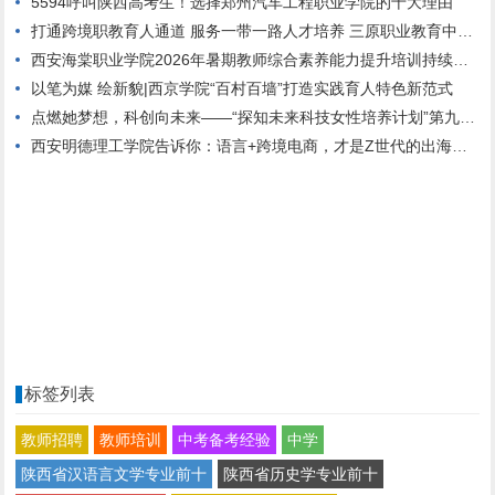
5594呼叫陕西高考生！选择郑州汽车工程职业学院的十大理由
打通跨境职教育人通道 服务一带一路人才培养 三原职业教育中心与哈萨克斯坦高校达成校际合作
西安海棠职业学院2026年暑期教师综合素养能力提升培训持续进行中
以笔为媒 绘新貌|西京学院“百村百墙”打造实践育人特色新范式
点燃她梦想，科创向未来——“探知未来科技女性培养计划”第九期正式启动
西安明德理工学院告诉你：语言+跨境电商，才是Z世代的出海新航道
标签列表
教师招聘
教师培训
中考备考经验
中学
陕西省汉语言文学专业前十
陕西省历史学专业前十