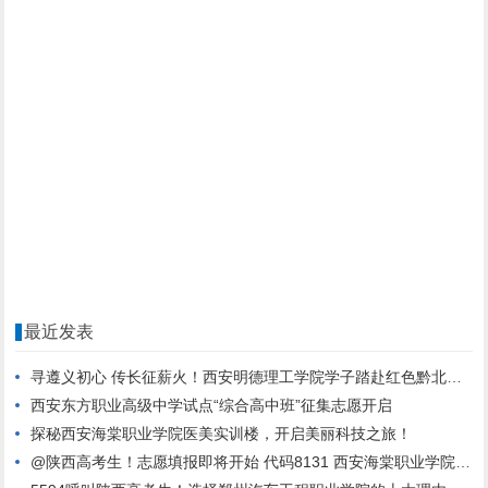
最近发表
寻遵义初心 传长征薪火！西安明德理工学院学子踏赴红色黔北，践行青春使命
西安东方职业高级中学试点“综合高中班”征集志愿开启
探秘西安海棠职业学院医美实训楼，开启美丽科技之旅！
@陕西高考生！志愿填报即将开始 代码8131 西安海棠职业学院期待与你相遇！