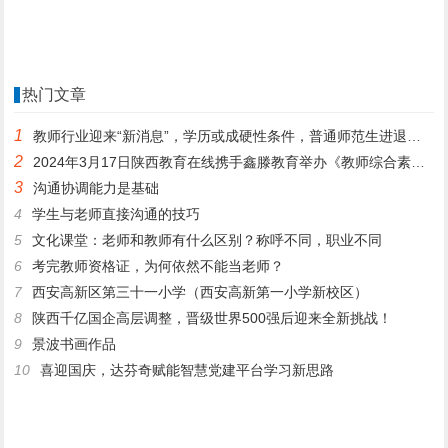
热门文章
1
教师行业迎来“新消息”，学历或成硬性条件，普通师范生进退两难
2
2024年3月17日陕西教育在线携手鑫滕教育举办《教师综合素质提升公益课》
3
沟通协调能力是基础
4
学生与老师直接沟通的技巧
5
文化课堂：老师和教师有什么区别？称呼不同，职业不同
6
考完教师资格证，为何依然不能当老师？
7
西安高新区第三十一小学（西安高新第一小学新校区）
8
陕西千亿国企高层调整，晋级世界500强后迎来全新挑战！
9
景波书画作品
10
喜迎国庆，达芬奇赋能智慧党建平台学习新思路