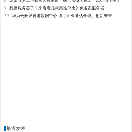
8
龙泉寺贤二小和尚又搞事情，联合汉仪字库出了款公益字体！
9
想换服务器了？来看看几款高性价比的免备案服务器
10
华为云开设香港数据中心 协助企业通达全球、创新未来
最近发表