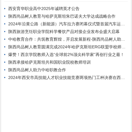
西安育华职业高中2025年诚聘英才公告
陕西尚品树人教育与哈萨克斯坦朱巴诺夫大学达成战略合作
2024年沿黄公路（新能源）汽车拉力赛闭幕仪式暨首届汽车运动文体旅产业发展大会在西安汽车职业大学临潼校区举行
陕西旅游烹饪职业学院科学餐饮产品对接企业发布会盛大启幕
中哈教育合作：共筑教育辉煌，开启发展新程-陕西尚品树人助添光彩
陕西尚品树人教育圆满完成2024年哈萨克斯坦ERG联盟学校师生团队来华培训
爆赞！西京学院教师入选“全球前2%顶尖科学家”再创行业之最！
陕西承接哈萨克斯坦共和国职业院校教师培训
陕西尚品树人助力中哈职教合作
2024年西安市高技能人才职业技能竞赛两项热门工种决赛在西安高新技师学院顺利举行