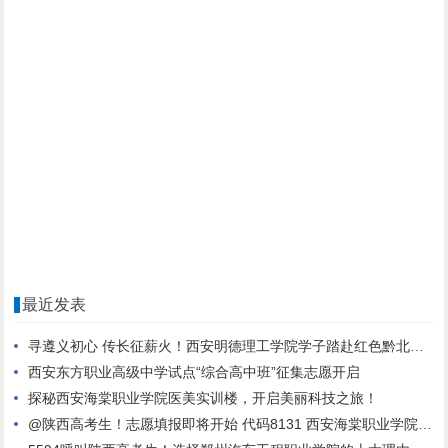
最近发表
寻遵义初心 传长征薪火！西安明德理工学院学子踏赴红色黔北，践行青春使命
西安东方职业高级中学试点“综合高中班”征集志愿开启
探秘西安海棠职业学院医美实训楼，开启美丽科技之旅！
@陕西高考生！志愿填报即将开始 代码8131 西安海棠职业学院期待与你相遇！