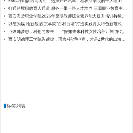
5594呼叫陕西高考生！选择郑州汽车工程职业学院的十大理由
打通跨境职教育人通道 服务一带一路人才培养 三原职业教育中心与哈萨克斯坦高校达成校际合作
西安海棠职业学院2026年暑期教师综合素养能力提升培训持续进行中
以笔为媒 绘新貌|西京学院“百村百墙”打造实践育人特色新范式
点燃她梦想，科创向未来——“探知未来科技女性培养计划”第九期正式启动
西安明德理工学院告诉你：语言+跨境电商，才是Z世代的出海新航道
标签列表
教师招聘
教师培训
中考备考经验
中学
陕西省汉语言文学专业前十
陕西省历史学专业前十