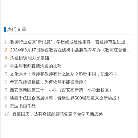
热门文章
1
教师行业迎来“新消息”，学历或成硬性条件，普通师范生进退两难
2
2024年3月17日陕西教育在线携手鑫滕教育举办《教师综合素质提升公益课》
3
沟通协调能力是基础
4
学生与老师直接沟通的技巧
5
文化课堂：老师和教师有什么区别？称呼不同，职业不同
6
考完教师资格证，为何依然不能当老师？
7
西安高新区第三十一小学（西安高新第一小学新校区）
8
陕西千亿国企高层调整，晋级世界500强后迎来全新挑战！
9
景波书画作品
10
喜迎国庆，达芬奇赋能智慧党建平台学习新思路