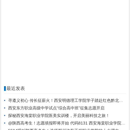
最近发表
寻遵义初心 传长征薪火！西安明德理工学院学子踏赴红色黔北，践行青春使命
西安东方职业高级中学试点“综合高中班”征集志愿开启
探秘西安海棠职业学院医美实训楼，开启美丽科技之旅！
@陕西高考生！志愿填报即将开始 代码8131 西安海棠职业学院期待与你相遇！