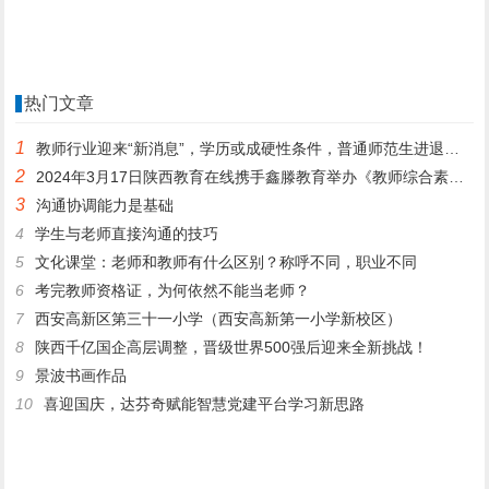
热门文章
1
教师行业迎来“新消息”，学历或成硬性条件，普通师范生进退两难
2
2024年3月17日陕西教育在线携手鑫滕教育举办《教师综合素质提升公益课》
3
沟通协调能力是基础
4
学生与老师直接沟通的技巧
5
文化课堂：老师和教师有什么区别？称呼不同，职业不同
6
考完教师资格证，为何依然不能当老师？
7
西安高新区第三十一小学（西安高新第一小学新校区）
8
陕西千亿国企高层调整，晋级世界500强后迎来全新挑战！
9
景波书画作品
10
喜迎国庆，达芬奇赋能智慧党建平台学习新思路