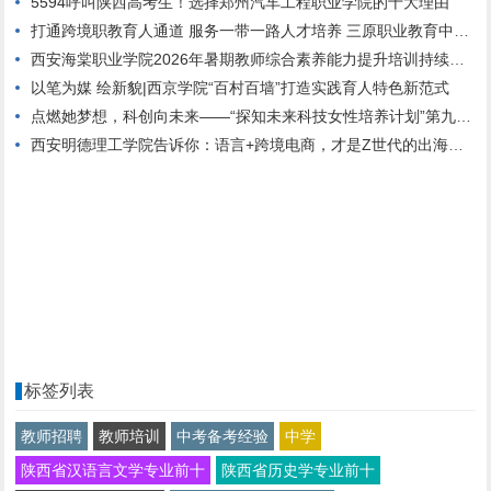
5594呼叫陕西高考生！选择郑州汽车工程职业学院的十大理由
打通跨境职教育人通道 服务一带一路人才培养 三原职业教育中心与哈萨克斯坦高校达成校际合作
西安海棠职业学院2026年暑期教师综合素养能力提升培训持续进行中
以笔为媒 绘新貌|西京学院“百村百墙”打造实践育人特色新范式
点燃她梦想，科创向未来——“探知未来科技女性培养计划”第九期正式启动
西安明德理工学院告诉你：语言+跨境电商，才是Z世代的出海新航道
标签列表
教师招聘
教师培训
中考备考经验
中学
陕西省汉语言文学专业前十
陕西省历史学专业前十